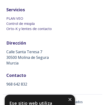
Servicios
PLAN VEO
Control de miopía
Orto-K y lentes de contacto
Dirección
Calle Santa Teresa 7
30500 Molina de Segura
Murcia
Contacto
968 642 832
×
2026
© Todos los derechos reservados
Ese sitio web utiliza