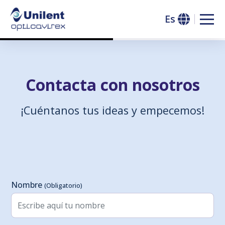
Es
Saltar al header
Saltar al contenido principal
Saltar al footer
Contacta con nosotros
¡Cuéntanos tus ideas y empecemos!
Formulario de Contacto
Nombre
(Obligatorio)